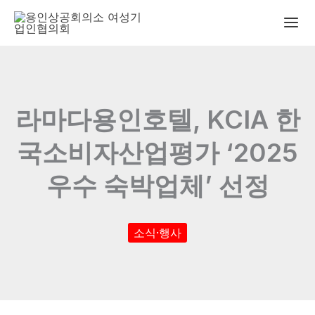
콘
텐
츠
로
건
너
라마다용인호텔, KCIA 한
뛰
기
국소비자산업평가 ‘2025
우수 숙박업체’ 선정
소식·행사