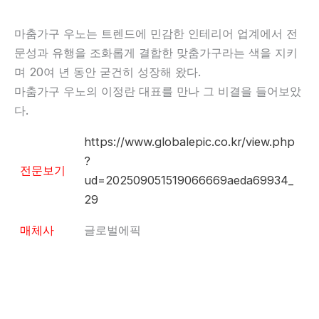
마춤가구 우노는 트렌드에 민감한 인테리어 업계에서 전
문성과 유행을 조화롭게 결합한 맞춤가구라는 색을 지키
며 20여 년 동안 굳건히 성장해 왔다.
마춤가구 우노의 이정란 대표를 만나 그 비결을 들어보았
다.
https://www.globalepic.co.kr/view.php
?
전문보기
ud=202509051519066669aeda69934_
29
매체사
글로벌에픽