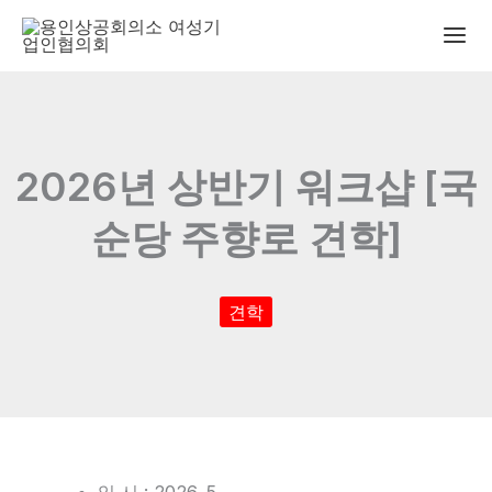
콘
텐
츠
로
건
너
2026년 상반기 워크샵 [국
뛰
기
순당 주향로 견학]
견학