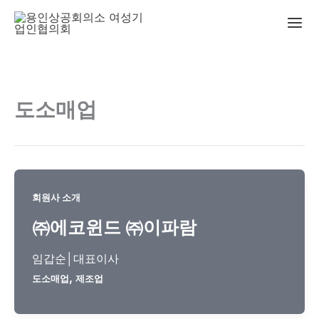
콘
텐
츠
로
건
도소매업
너
뛰
기
회원사 소개
㈜에코윈드 ㈜이파람
임갑순│대표이사
,
도소매업
제조업